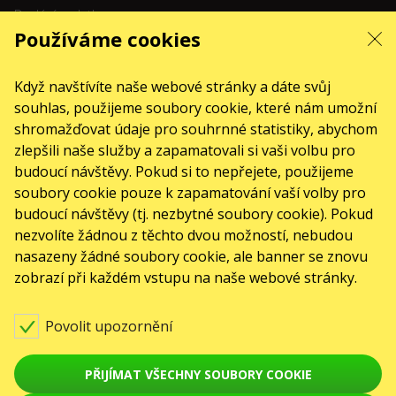
Dodání a platba
Používáme cookies
Mapa stránek
O NÁS
Když navštívíte naše webové stránky a dáte svůj
front.news.title
souhlas, použijeme soubory cookie, které nám umožní
Pro organizátory
shromažďovat údaje pro souhrnné statistiky, abychom
Logo pro plakáty a média
zlepšili naše služby a zapamatovali si vaši volbu pro
budoucí návštěvy. Pokud si to nepřejete, použijeme
O společnosti
soubory cookie pouze k zapamatování vaší volby pro
Veřejná nabídka
budoucí návštěvy (tj. nezbytné soubory cookie). Pokud
nezvolíte žádnou z těchto dvou možností, nebudou
nasazeny žádné soubory cookie, ale banner se znovu
zobrazí při každém vstupu na naše webové stránky.
Povolit upozornění
© Karabas.cz 2026
PŘIJÍMAT VŠECHNY SOUBORY COOKIE