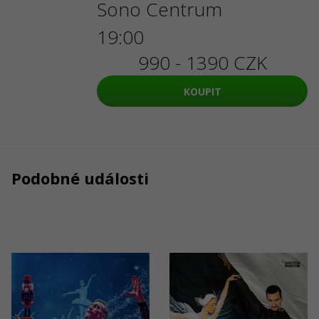
Sono Centrum
19:00
990 - 1390 CZK
KOUPIT
Podobné události
19/01/2027
22/02/2027
19:00
20:0
Louskáček
LABUTÍ