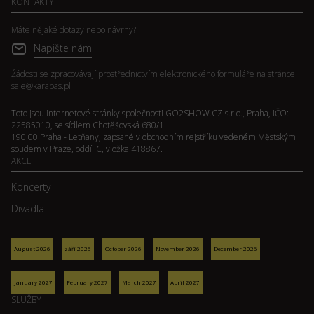
KONTAKTY
Máte nějaké dotazy nebo návrhy?
Napište nám
Žádosti se zpracovávají prostřednictvím elektronického formuláře na stránce
sale@karabas.pl
Toto jsou internetové stránky společnosti GO2SHOW.CZ s.r.o., Praha, IČO:
22585010, se sídlem Chotěšovská 680/1
190 00 Praha - Letňany, zapsané v obchodním rejstříku vedeném Městským
soudem v Praze, oddíl C, vložka 418867.
AKCE
Koncerty
Divadla
August 2026
září 2026
October 2026
November 2026
December 2026
January 2027
February 2027
March 2027
April 2027
SLUŽBY