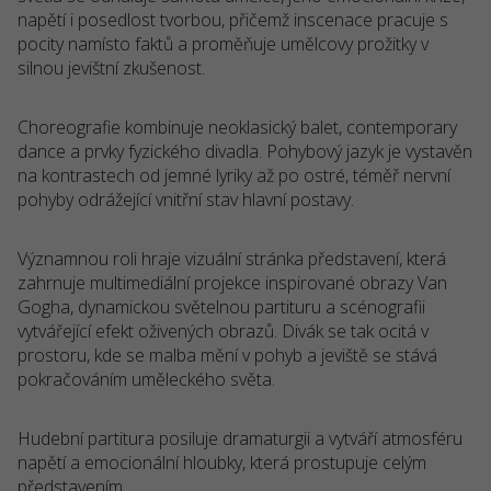
napětí i posedlost tvorbou, přičemž inscenace pracuje s
pocity namísto faktů a proměňuje umělcovy prožitky v
silnou jevištní zkušenost.
Choreografie kombinuje neoklasický balet, contemporary
dance a prvky fyzického divadla. Pohybový jazyk je vystavěn
na kontrastech od jemné lyriky až po ostré, téměř nervní
pohyby odrážející vnitřní stav hlavní postavy.
Významnou roli hraje vizuální stránka představení, která
zahrnuje multimediální projekce inspirované obrazy Van
Gogha, dynamickou světelnou partituru a scénografii
vytvářející efekt oživených obrazů. Divák se tak ocitá v
prostoru, kde se malba mění v pohyb a jeviště se stává
pokračováním uměleckého světa.
Hudební partitura posiluje dramaturgii a vytváří atmosféru
napětí a emocionální hloubky, která prostupuje celým
představením.