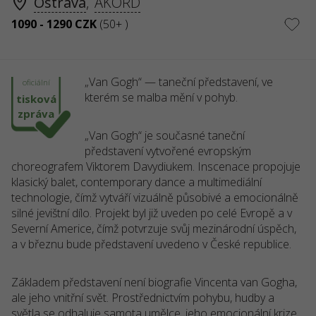
Ostrava
,
AKORD
1090 - 1290 CZK
(50+ )
„Van Gogh“ — taneční představení, ve
oficiální
kterém se malba mění v pohyb.
tisková
zpráva
„Van Gogh“ je současné taneční
představení vytvořené evropským
choreografem Viktorem Davydiukem. Inscenace propojuje
klasický balet, contemporary dance a multimediální
technologie, čímž vytváří vizuálně působivé a emocionálně
silné jevištní dílo. Projekt byl již uveden po celé Evropě a v
Severní Americe, čímž potvrzuje svůj mezinárodní úspěch,
a v březnu bude představení uvedeno v České republice.
Základem představení není biografie Vincenta van Gogha,
ale jeho vnitřní svět. Prostřednictvím pohybu, hudby a
světla se odhaluje samota umělce, jeho emocionální krize,