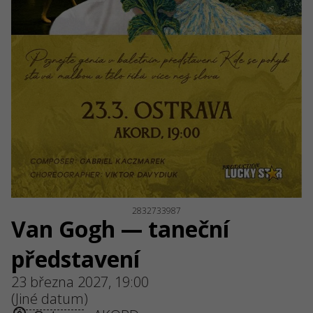
2832733987
Van Gogh — taneční
představení
23 března 2027, 19:00
(
Jiné datum
)