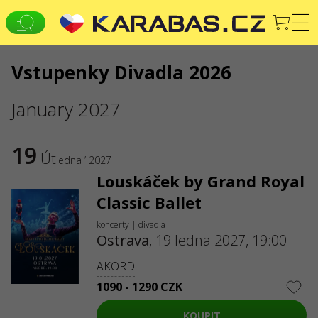
Vstupenky Divadla 2026
CS
EN
UK
OSTRAVA
January 2027
Koncerty
Divadla
JSME NA SOCIÁLNÍCH SÍTÍCH
19
Út
ledna ’ 2027
SLUŽBY
Louskáček by Grand Royal
Dodání a platba
Mapa stránek
Classic Ballet
O NÁS
koncerty | divadla
Ostrava
,
19 ledna 2027, 19:00
Pro organizátory
Logo pro plakáty a média
AKORD
O společnosti
Veřejná nabídka
1090 - 1290 CZK
KOUPIT