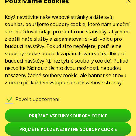
Používáme cookies
KARABAS.CO
Když navštívíte naše webové stránky a dáte svůj
souhlas, použijeme soubory cookie, které nám umožní
shromažďovat údaje pro souhrnné statistiky, abychom
KONTAKTY
zlepšili naše služby a zapamatovali si vaši volbu pro
budoucí návštěvy. Pokud si to nepřejete, použijeme
Máte nějaké dotazy nebo návrhy?
soubory cookie pouze k zapamatování vaší volby pro
Napište nám
budoucí návštěvy (tj. nezbytné soubory cookie). Pokud
nezvolíte žádnou z těchto dvou možností, nebudou
Žádosti se zpracovávají prostřednictvím elektronického formuláře na stránce
sale@karabas.pl
nasazeny žádné soubory cookie, ale banner se znovu
zobrazí při každém vstupu na naše webové stránky.
Toto jsou internetové stránky společnosti GO2SHOW.CZ s.r.o., Praha, IČO:
22585010, se sídlem Chotěšovská 680/1
190 00 Praha - Letňany, zapsané v obchodním rejstříku vedeném Městským
Povolit upozornění
soudem v Praze, oddíl C, vložka 418867.
AKCE
PŘIJÍMAT VŠECHNY SOUBORY COOKIE
Koncerty
Divadla
PŘIJMĚTE POUZE NEZBYTNÉ SOUBORY COOKIE