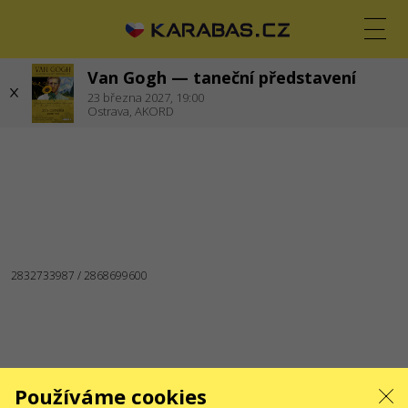
Van Gogh — taneční představení
CS
EN
UK
23
března 2027,
19:00
Ostrava,
AKORD
OSTRAVA
Koncerty
Divadla
JSME NA SOCIÁLNÍCH SÍTÍCH
SLUŽBY
Dodání a platba
Mapa stránek
O NÁS
Pro organizátory
Logo pro plakáty a média
O společnosti
Veřejná nabídka
Používáme cookies