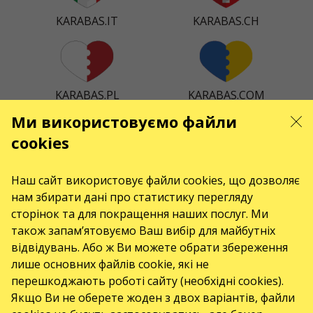
KARABAS.IT
KARABAS.CH
KARABAS.PL
KARABAS.COM
Ми використовуємо файли
cookies
KARABAS.ES
KARABAS.DK
Наш сайт використовує файли cookies, що дозволяє
нам збирати дані про статистику перегляду
сторінок та для покращення наших послуг. Ми
також запам’ятовуємо Ваш вибір для майбутніх
KARABAS.CO
відвідувань. Або ж Ви можете обрати збереження
лише основних файлів cookie, які не
перешкоджають роботі сайту (необхідні cookies).
Якщо Ви не оберете жоден з двох варіантів, файли
КОНТАКТИ