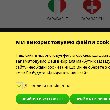
KARABAS.IT
KARABAS.CH
КОНТАКТИ
ПОДІЇ
Ми використовуємо файли cook
Є питання, побажання?
Koncerty
Contact us
Наш сайт використовує файли cookies, що дозво
Театри
запам’ятовуємо Ваш вибір для майбутніх відвід
Увага! Обробка звернень здійснюється за допомогою
сайту (необхідні cookies). Якщо Ви не оберете ж
електронної форми на
сторінці
https://karabas.cz/contact/
коли Ви будете відвідувати наш сайт.
Toto jsou internetové stránky společnosti GO2SHOW.CZ
s.r.o., Praha, IČO: 22585010, se sídlem Chotěšovská
Дозволити сповіщення
680/1
190 00 Praha - Letňany, zapsané v obchodním rejstříku
vedeném Městským soudem v Praze, oddíl C, vložka
ПРИЙНЯТИ УСІ COOKIES
ПРИЙМАТИ ЛИШЕ Н
418867.