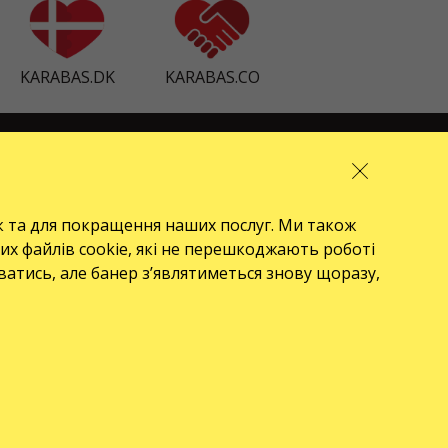
KARABAS.DK
KARABAS.CO
ПРО НАС
front.news.title
к та для покращення наших послуг. Ми також
Організатори
их файлів cookie, які не перешкоджають роботі
Логотипи
уватись, але банер з’являтиметься знову щоразу,
Хто ми є
Політика закупівель