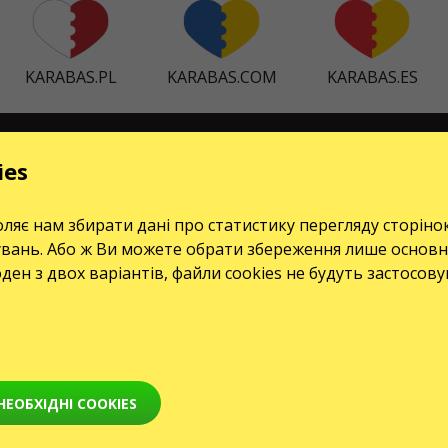
KARABAS.PL
KARABAS.COM
KARABAS.ES
СЕРВІСИ
ies
Доставка та оплата
ляє нам збирати дані про статистику перегляду сторіно
Карта сайту
увань. Або ж Ви можете обрати збереження лише основн
оден з двох варіантів, файли cookies не будуть застосов
ЕОБХІДНІ COOKIES