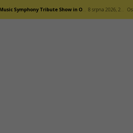
THE BEATLES Music Symphony Tribute Show in Ostrava
8 srpna 2026, 20:00
Os