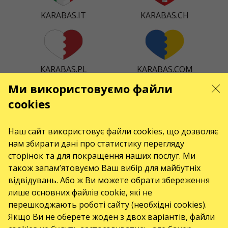
KARABAS.IT
KARABAS.CH
KARABAS.PL
KARABAS.COM
Ми використовуємо файли
cookies
KARABAS.ES
KARABAS.DK
Наш сайт використовує файли cookies, що дозволяє
нам збирати дані про статистику перегляду
сторінок та для покращення наших послуг. Ми
також запам’ятовуємо Ваш вибір для майбутніх
KARABAS.CO
відвідувань. Або ж Ви можете обрати збереження
лише основних файлів cookie, які не
перешкоджають роботі сайту (необхідні cookies).
Якщо Ви не оберете жоден з двох варіантів, файли
КОНТАКТИ